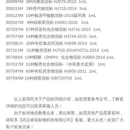
30499YM 3种丙烯腈混标 HJ679-2013 1mL
30501XH 2种替代物混标 HJ715-2014 1mL
30512XM 10种氨基甲酸酯混标-2015版药典 1mL
30592YM 8种硝基苯混标 HJ592-2010 1mL
30703YM 37种挥发性化合物混标 HJ741-2015 1mL
30707XM 14种酚类化合物混标 HJ744-2015 1mL
30708LH 26种有机氯农药混标 HJ699-2014 1mL
30711YM 21种酚类混标 HJ703-2014/HJ711-2014 1mL
30748XA 13种醛酮（DNPH）化合物混标 HJ683-2014 1mL
30751YM 11种酚类化合物混标-《水和废水监测》 1mL
30754YM 60种有机挥发物混标 HJ605-2011 1mL
30759XM 16种磺胺混标 GB/T20759 1mL
以上是我司关于产品的详细介绍，如您需要参考证书，了解更
详细的信息可以联系客服人员！
由于标准物质数量众多，展位有限，如需其他产品需要咨询，
请联系【武汉睿辰标物科技有限公司】客服，量大从优！欢迎广大
客户前来洽谈！