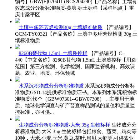
编号】GBW(E)070411 (NCS204290)【产品名称】土壤有
效态成分分析标准物质-黄壤 标土标样【采样地点 】重
庆市梁平区
土壤中多环芳烃检测30g 土壤标准物质
【产品编号】
QCM-TY00321【产品名称】土壤中多环芳烃检测 30g 土
壤标准物质
8260B替代物 1.5mL 土壤质控样
【产品编号】C-
440【中文名称】8260B替代物 1.5mL 土壤质控样【用途
范围】第三方检测、化学检测、国家监管机构、高效课
题、农业、地质、环保领域
水系沉积物成分分析标准物质
水系沉积物成分分析标
准物质GSD-14提供标准物质证书。本系列水系沉积物标
准物质计8个（GBW07301--GBW07308），主要用于地
质、地球化学调查与矿产普查样品测试的量值和质量监
控标准，亦可供...
生物成分分析标准物质-大米 35g 生物标样
生物成分分
析标准物质-大米 35g 生物标样包括粮食、蔬菜、鸡肉等
10种，大米,小麦,玉米,黄豆,茶叶,扇贝,大虾等,可供农业